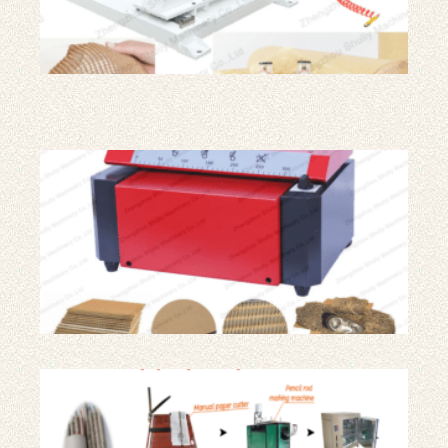
纸
和
吉
米
纸
制
造
机
瓦
楞
纸
碎
纸
机|
纸
板
破
碎
机
报
纸
铅
笔
生