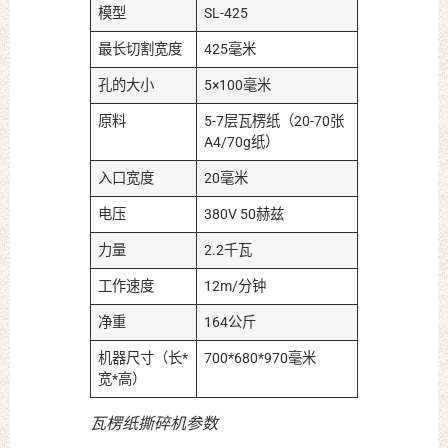
模型
SL-425
最长切割宽度
425毫米
孔的大小
5×100毫米
原料
5-7层瓦楞纸（20-70张
A4/70g纸）
入口宽度
20毫米
电压
380V 50赫兹
力量
2.2千瓦
工作速度
12m/分钟
净重
164公斤
机器尺寸（长*
700*680*970毫米
宽*高）
瓦楞纸撕碎机参数