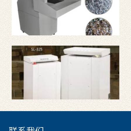
机
工
业
纸
板
撕
碎
机
纸
箱
碎
纸
机
Whatsapp
Email