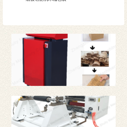
42
纸
箱
撕
碎
机
蜂
窝
牛
皮
纸
包
装