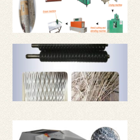
产
线
用
于
纸
板
粉
碎
机
的
两
种
不
同
刀
具
工
业
碎
纸