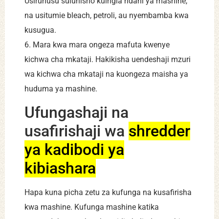
Usiruhusu suluhisho kuingia ndani ya mashine,
na usitumie bleach, petroli, au nyembamba kwa
kusugua.
6. Mara kwa mara ongeza mafuta kwenye
kichwa cha mkataji. Hakikisha uendeshaji mzuri
wa kichwa cha mkataji na kuongeza maisha ya
huduma ya mashine.
Ufungashaji na
usafirishaji wa
shredder
ya kadibodi ya
kibiashara
Hapa kuna picha zetu za kufunga na kusafirisha
kwa mashine. Kufunga mashine katika