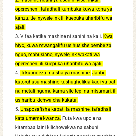
operesheni, tafadhali kumbuka kuwa kona ya
kanzu, tie, nywele, nk ili kuepuka uharibifu wa
ajali.
3. Vifaa katika mashine ni sahihi na kali.
Kwa
hiyo, kuwa mwangalifu usihusishe pembe za
nguo, mahusiano, nywele, nk wakati wa
operesheni ili kuepuka uharibifu wa ajali.
4.
Ili kuongeza maisha ya mashine.
Jaribu
kutoruhusu mashine kushughulikia kadi ya bati
na metali ngumu kama vile tepi na misumari, ili
usiharibu kichwa cha kukata.
5.
Unaposafisha kabati la mashine, tafadhali
kata umeme kwanza.
Futa kwa upole na
kitambaa laini kilichowekwa na sabuni.