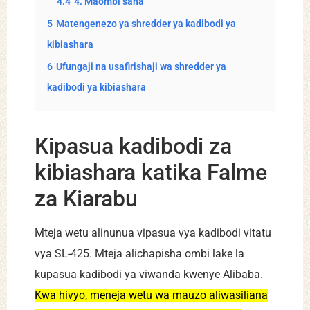
4.4
4. Maombi sana
5
Matengenezo ya shredder ya kadibodi ya
kibiashara
6
Ufungaji na usafirishaji wa shredder ya
kadibodi ya kibiashara
Kipasua kadibodi za
kibiashara katika Falme
za Kiarabu
Mteja wetu alinunua vipasua vya kadibodi vitatu
vya SL-425. Mteja alichapisha ombi lake la
kupasua kadibodi ya viwanda kwenye Alibaba.
Kwa hivyo, meneja wetu wa mauzo aliwasiliana