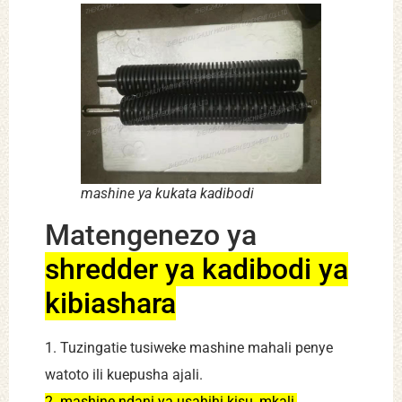
mashine ya kukata kadibodi
Matengenezo ya
shredder ya kadibodi ya
kibiashara
1. Tuzingatie tusiweke mashine mahali penye
watoto ili kuepusha ajali.
2. mashine ndani ya usahihi kisu, mkali,