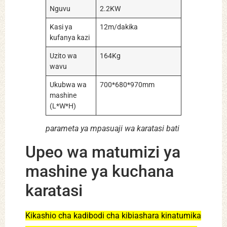
Nguvu
2.2KW
Kasi ya
12m/dakika
kufanya kazi
Uzito wa
164Kg
wavu
Ukubwa wa
700*680*970mm
mashine
(L*W*H)
parameta ya mpasuaji wa karatasi bati
Upeo wa matumizi ya
mashine ya kuchana
karatasi
Kikashio cha kadibodi cha kibiashara kinatumika