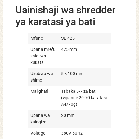
Uainishaji wa shredder
ya karatasi ya bati
Mfano
SL-425
Upana mrefu
425 mm
zaidi wa
kukata
Ukubwa wa
5 × 100 mm
shimo
Malighafi
Tabaka 5-7 za bati
(vipande 20-70 karatasi
A4/70g)
Upana wa
20 mm
kuingiza
Voltage
380V 50Hz