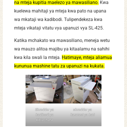
na mteja kupitia maelezo ya mawasiliano.
Kwa
kuelewa mahitaji ya mteja kwa pato na upana
wa mkataji wa kadibodi. Tulipendekeza kwa
mteja vikataji vitatu vya upanuzi vya SL-425.
Katika mchakato wa mawasiliano, meneja wetu
wa mauzo alitoa majibu ya kitaalamu na sahihi
kwa kila swali la mteja.
Hatimaye, mteja aliamua
kununua mashine tatu za upanuzi na kukata.
Shredder ya
shredder ya
kadibodi ya
karatasi ya bati
kibiashara