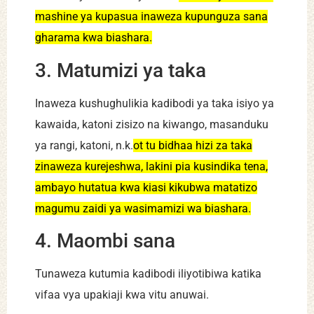
mashine ya kupasua inaweza kupunguza sana
gharama kwa biashara.
3. Matumizi ya taka
Inaweza kushughulikia kadibodi ya taka isiyo ya
kawaida, katoni zisizo na kiwango, masanduku
ya rangi, katoni, n.k.
ot tu bidhaa hizi za taka
zinaweza kurejeshwa, lakini pia kusindika tena,
ambayo hutatua kwa kiasi kikubwa matatizo
magumu zaidi ya wasimamizi wa biashara.
4. Maombi sana
Tunaweza kutumia kadibodi iliyotibiwa katika
vifaa vya upakiaji kwa vitu anuwai.