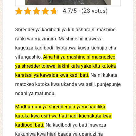
4.7/5 - (23 votes)
Shredder ya kadibodi ya kibiashara ni mashine
rafiki wa mazingira. Mashine hii inaweza
kugeuza kadibodi iliyotupwa kuwa kichujio cha
vifungashio.
Aina hii ya mashine ni maendeleo
ya shredder tolewa, lakini kata yake kitu kutoka
karatasi ya kawaida kwa kadi bati.
Na ni kukata
matokeo kutoka kwa ukanda wa asili, punjepunje
ndani ya matundu.
Madhumuni ya shredder pia yamebadilika
kutoka kwa usiri wa hati hadi kuchakata kwa
kadibodi bati.
Na kadibodi ya bati inaweza
kukunjwa kwa hiari baada ya upanuzi na