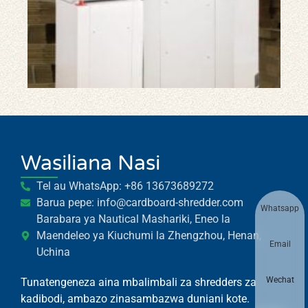
ya 
ya
Kad
ya
Viw
Wasiliana Nasi
Tel au WhatsApp: +86 13673689272
Barua pepe: info@cardboard-shredder.com
Whatsapp
Barabara ya Nautical Mashariki, Eneo la
Maendeleo ya Kiuchumi la Zhengzhou, Henan,
Email
Uchina
Wechat
Tunatengeneza aina mbalimbali za shredders za
kadibodi, ambazo zinasambazwa duniani kote.