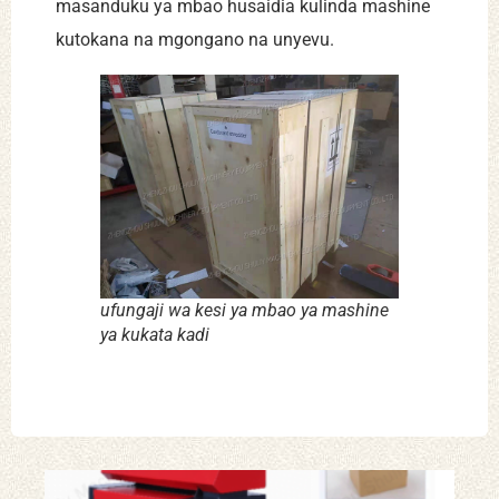
masanduku ya mbao husaidia kulinda mashine
kutokana na mgongano na unyevu.
ufungaji wa kesi ya mbao ya mashine
ya kukata kadi
Ma
kuk