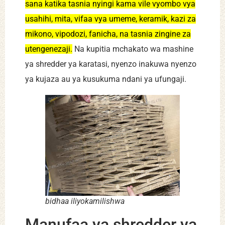
sana katika tasnia nyingi kama vile vyombo vya
usahihi, mita, vifaa vya umeme, keramik, kazi za
mikono, vipodozi, fanicha, na tasnia zingine za
utengenezaji.
Na kupitia mchakato wa mashine
ya shredder ya karatasi, nyenzo inakuwa nyenzo
ya kujaza au ya kusukuma ndani ya ufungaji.
bidhaa iliyokamilishwa
Manufaa ya shredder ya