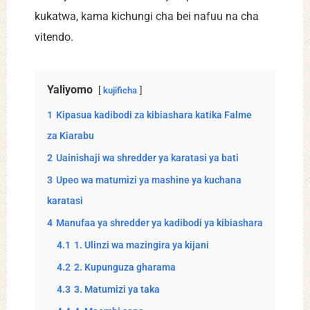
kukatwa, kama kichungi cha bei nafuu na cha
vitendo.
Yaliyomo
kujificha
1
Kipasua kadibodi za kibiashara katika Falme
za Kiarabu
2
Uainishaji wa shredder ya karatasi ya bati
3
Upeo wa matumizi ya mashine ya kuchana
karatasi
4
Manufaa ya shredder ya kadibodi ya kibiashara
4.1
1. Ulinzi wa mazingira ya kijani
4.2
2. Kupunguza gharama
4.3
3. Matumizi ya taka