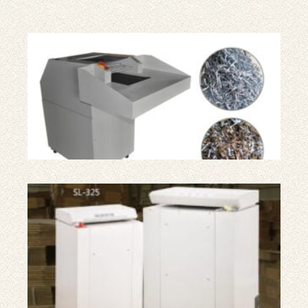
칼
산
업
용
종
이
분
쇄
기
산
업
마
분
지
슈
레
더
판
지
종
이