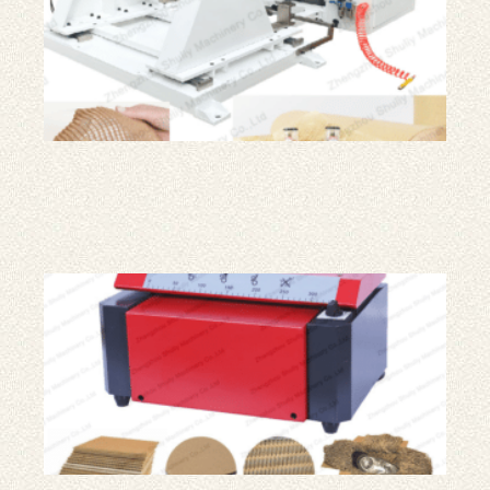
래
프
트
포
장
지
및
게
아
미
제
지
기
계
골
판
지
분
쇄
기
|
판
지
분
쇄
기
계