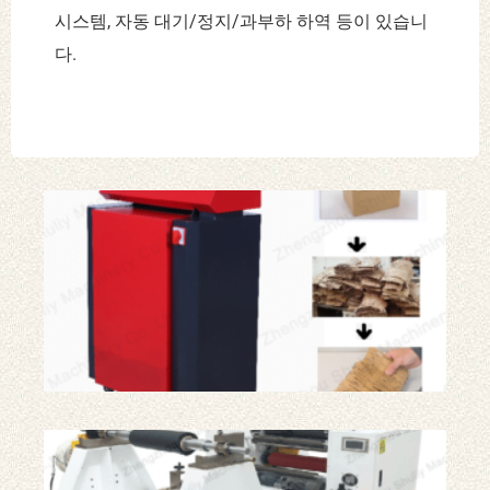
시스템, 자동 대기/정지/과부하 하역 등이 있습니
다.
425
상
더
허
니
컴
크