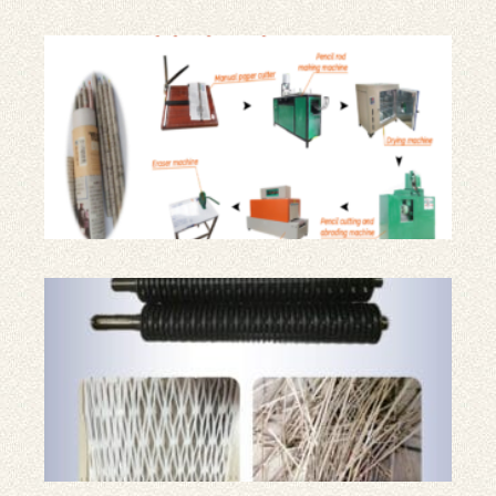
신
문
연
필
생
산
라
인
판
지
분
쇄
기
에
사
용
되
는
두
가
지