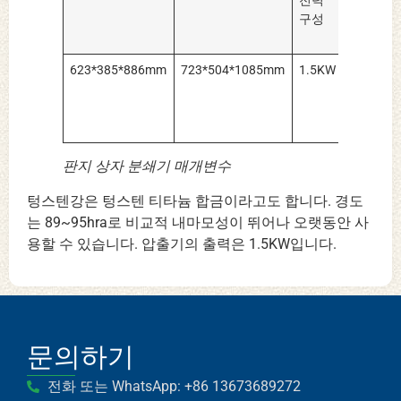
전력
구
구성
재
료
623*385*886mm
723*504*1085mm
1.5KW
텅
스
텐
강
판지 상자 분쇄기 매개변수
텅스텐강은 텅스텐 티타늄 합금이라고도 합니다. 경도
는 89~95hra로 비교적 내마모성이 뛰어나 오랫동안 사
용할 수 있습니다. 압출기의 출력은 1.5KW입니다.
Whatsapp
문의하기
Email
전화 또는 WhatsApp: +86 13673689272