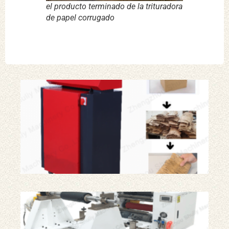
el producto terminado de la trituradora
de papel corrugado
Má
tri
de 
de 
42
Má
par
fab
pap
reg