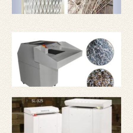
种
不
同
刀
具
工
业
碎
纸
机
工
业
纸
板
撕
碎
机
纸