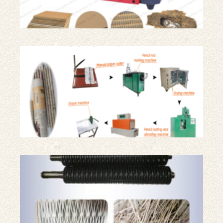
破
碎
机
报
纸
铅
笔
生
产
线
用
于
纸
板
粉
碎
机
的
两