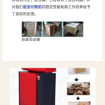
对我们
纸张切割机
的稳定性能和高工作效率给予
了良好的反馈。
包装及运输
42
纸
箱
撕
碎
机