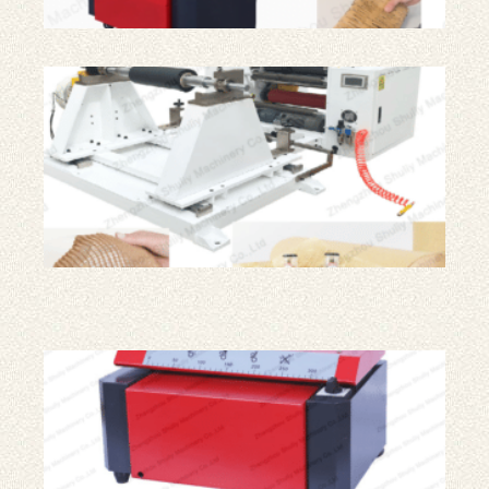
蜂
窝
牛
皮
纸
包
装
纸
和
吉
米
纸
制
造
机
瓦
楞
纸
碎
纸
机|
纸
板