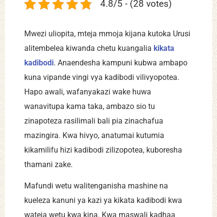
4.8/5 - (28 votes)
Mwezi uliopita, mteja mmoja kijana kutoka Urusi
alitembelea kiwanda chetu kuangalia
kikata
kadibodi
. Anaendesha kampuni kubwa ambapo
kuna vipande vingi vya kadibodi vilivyopotea.
Hapo awali, wafanyakazi wake huwa
wanavitupa kama taka, ambazo sio tu
zinapoteza rasilimali bali pia zinachafua
mazingira. Kwa hivyo, anatumai kutumia
kikamilifu hizi kadibodi zilizopotea, kuboresha
thamani zake.
Mafundi wetu walitenganisha mashine na
kueleza kanuni ya kazi ya kikata kadibodi kwa
wateja wetu kwa kina. Kwa maswali kadhaa