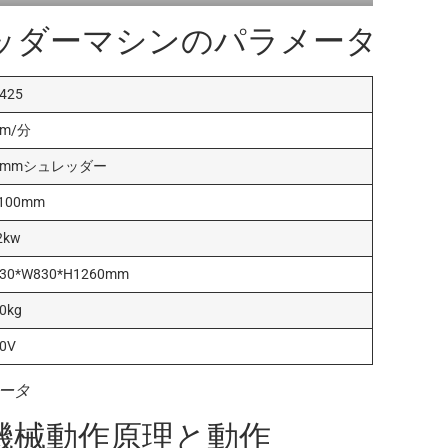
ッダーマシンのパラメータ
425
2m/分
0mmシュレッダー
*100mm
2kw
630*W830*H1260mm
0kg
0V
ータ
機械動作原理と動作