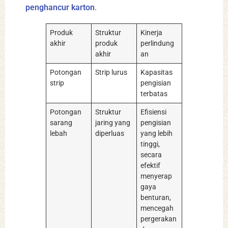
penghancur karton
.
Produk
Struktur
Kinerja
akhir
produk
perlindung
akhir
an
Potongan
Strip lurus
Kapasitas
strip
pengisian
terbatas
Potongan
Struktur
Efisiensi
sarang
jaring yang
pengisian
lebah
diperluas
yang lebih
tinggi,
secara
efektif
menyerap
gaya
benturan,
mencegah
pergerakan