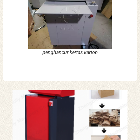
penghancur kertas karton
me
pe
kot
kar