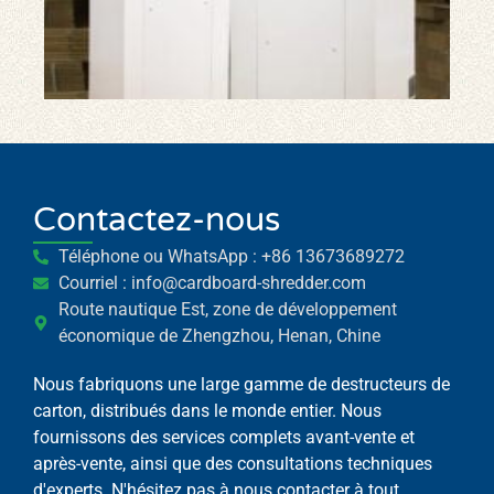
déf
car
Contactez-nous
Téléphone ou WhatsApp : +86 13673689272
Whatsapp
Courriel : info@cardboard-shredder.com
Route nautique Est, zone de développement
Email
économique de Zhengzhou, Henan, Chine
Wechat
Nous fabriquons une large gamme de destructeurs de
carton, distribués dans le monde entier. Nous
fournissons des services complets avant-vente et
Chat
après-vente, ainsi que des consultations techniques
d'experts. N'hésitez pas à nous contacter à tout