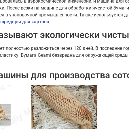
ользовалась в аэрокосмической инженерии, и машина для 
ки. После резки на машине для обработки ячеистой бумаг
ся в упаковочной промышленности. Также используется дл
а
шредеры для картона
.
называют экологически чист
т полностью разложиться через 120 дней. В последние го
ластику. Бумага Geami безвредна для окружающей среды 
ашины для производства сот