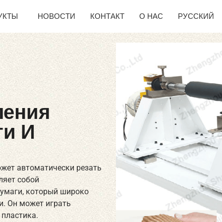
УКТЫ
НОВОСТИ
КОНТАКТ
О НАС
РУССКИЙ
ления
ги И
ожет автоматически резать
ляет собой
умаги, который широко
и. Он может играть
 пластика.